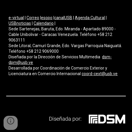
e-virtual
|
Correo
|
esopo
|
canalUSB
|
Agenda Cultural
|
USBnoticias
|
Calendario
|
Sede Sartenejas, Baruta, Edo. Miranda - Apartado 89000 -
Cable Unibolivar - Caracas Venezuela. Teléfono +58 212
9063111
Sede Litoral, Camurí Grande, Edo. Vargas Parroquia Naiguatá.
Teléfono +58 212 9069000
Diseñada por la Dirección de Servicios Multimedi
a
dsm-
dpm@usb.ve
Desarrollada por
Coordinación de Comercio Exterior y
Licenciatura en Comercio Internacional
coord-cext@usb.ve