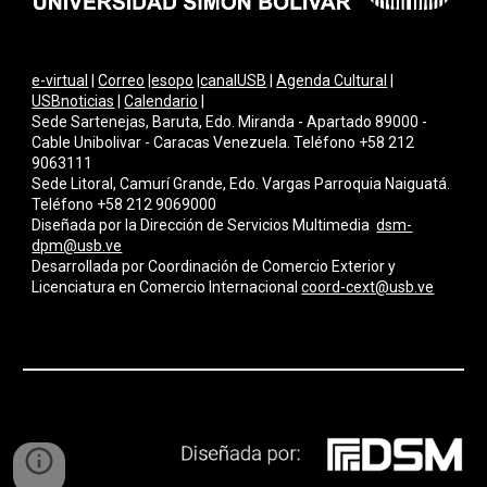
e-virtual
|
Correo
|
esopo
|
canalUSB
|
Agenda Cultural
|
USBnoticias
|
Calendario
|
Sede Sartenejas, Baruta, Edo. Miranda - Apartado 89000 -
Cable Unibolivar - Caracas Venezuela. Teléfono +58 212
9063111
Sede Litoral, Camurí Grande, Edo. Vargas Parroquia Naiguatá.
Teléfono +58 212 9069000
Diseñada por la Dirección de Servicios Multimedi
a
dsm-
dpm@usb.ve
Desarrollada por
Coordinación de Comercio Exterior y
Licenciatura en Comercio Internacional
coord-cext@usb.ve