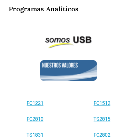
Programas Analíticos
FC1221
FC1512
FC2810
TS2815
TS1831
FC2802