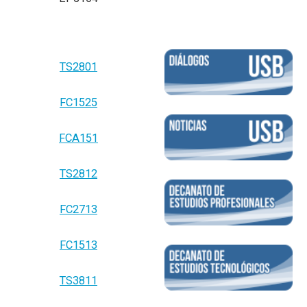
TS2801
FC1525
FCA151
TS2812
FC2713
FC1513
TS3811